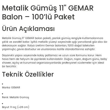
Metalik Gümüş 11'' GEMAR
Balon – 100’lü Paket
Ürün Açıklaması
Metalik Gümüş 11’’ GEMAR balon paketi, parlak gümüş rengiyle kutlamalarınıza
şıklık ve zarafet katar. Işıltılı metalik yüzeyi sayesinde ışığı yansıtarak göz alıcı bir
dekorasyon sağlar. İtalya üretimi Gemar balonları, %100 doğal lateksten
yapılmıştır, çevre dostudur ve uluslararası kalite standartlarına sahiptir.
Dayanıklı yapısı sayesinde kolay patlamaz ve uzun süre formunu korur. Hem
hava hem de helyum ile şişirilerek kullanılabilir. Düğün, nişan, doğum günü, baby
shower, açılış ve kurumsal organizasyonlarda profesyonel süslemeler için ideal
bir tercihtir.
Teknik Özellikler
Marka: GEMAR
Renk: Metalik Gümüş
Boyut: 11 inç (≈28 cm)