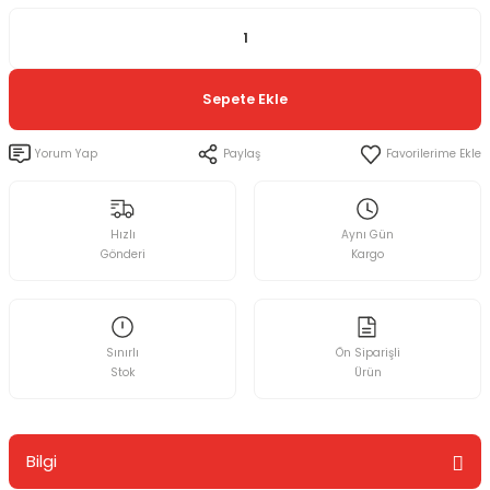
Sepete Ekle
Yorum Yap
Paylaş
Hızlı
Aynı Gün
Gönderi
Kargo
Sınırlı
Ön Siparişli
Stok
Ürün
Bilgi