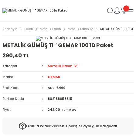
Anasayfa
Balon
Metalik Balon
Metalik Balon 12''
METALİK GÜMÜŞ 11 '' GE
METALİK GÜMÜŞ 11 '' GEMAR 100'lü Paket
290,40 TL
Kategori
Metalik Balon 12''
Marka
GEMAR
Stok Kodu
ADEP3469
Barkod Kodu
8021886113815
Fiyat
242,00 TL + KDV
14:00’a kadar verilen siparişler aynı gün kargoda!