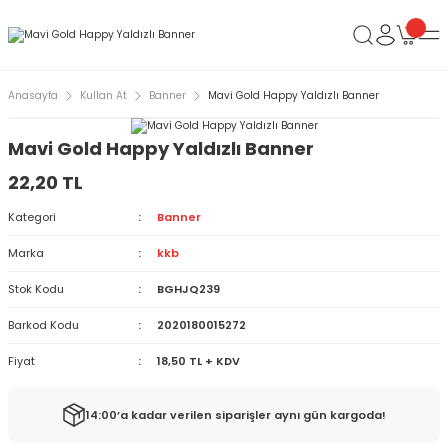
Anasayfa
Kullan At
Banner
Mavi Gold Happy Yaldızlı Banner
Mavi Gold Happy Yaldızlı Banner
22,20 TL
Kategori
Banner
Marka
kkb
Stok Kodu
BGHJQ239
Barkod Kodu
2020180015272
Fiyat
18,50 TL + KDV
14:00’a kadar verilen siparişler aynı gün kargoda!