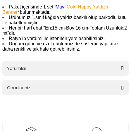
Paket içerisinde 1 set
Mavi
Gold Happy Yaldızlı
''
Banner
bulunmaktadır.
''
Ürünümüz 1.sınıf kağıda yaldız baskılı olup barkodlu kutu
ile paketlenmiştir.
Her bir harf ebat ''En:15 cm-Boy:16 cm-Toplam Uzunluk:2
mt''dir.
Rafya ip yardımı ile istenilen yere asabilirsiniz.
Doğum günü ve özel günleriniz de süsleme yapılarak
daha renkli ve şık hale getirebilirsiniz.
Yorumlar
Önerileriniz
Bu ürüne ilk yorumu siz yapın!
Bu ürünün fiyat bilgisi, resim, ürün açıklamalarında ve diğer
konularda yetersiz gördüğünüz noktaları öneri formunu kullanarak
Yorum Yaz
tarafımıza iletebilirsiniz.
Görüş ve önerileriniz için teşekkür ederiz.