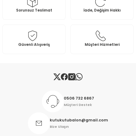
Ürün resmi kalitesiz, bozuk veya görüntülenemiyor.
Sorunsuz Teslimat
İade, Değişim Hakkı
Ürün açıklamasında eksik bilgiler bulunuyor.
Ürün bilgilerinde hatalar bulunuyor.
Ürün fiyatı diğer sitelerden daha pahalı.
Bu ürüne benzer farklı alternatifler olmalı.
Güvenli Alışveriş
Müşteri Hizmetleri
Gönder
0506 732 6867
Müşteri Destek
kutukutubalon@gmail.com
Bize Ulaşın