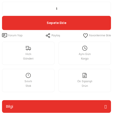
Sepete Ekle
Yorum Yap
Paylaş
Hızlı
Aynı Gün
Gönderi
Kargo
Sınırlı
Ön Siparişli
Stok
Ürün
Bilgi