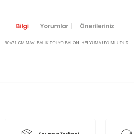
Bilgi
Yorumlar
Önerileriniz
90×71 CM MAVİ BALIK FOLYO BALON. HELYUMA UYUMLUDUR
Bu ürünün fiyat bilgisi, resim, ürün açıklamalarında ve diğer konula
Görüş ve önerileriniz için teşekkür ederiz.
Ürün resmi kalitesiz, bozuk veya görüntülenemiyor.
Ürün açıklamasında eksik bilgiler bulunuyor.
Ürün bilgilerinde hatalar bulunuyor.
Ürün fiyatı diğer sitelerden daha pahalı.
Bu ürüne benzer farklı alternatifler olmalı.