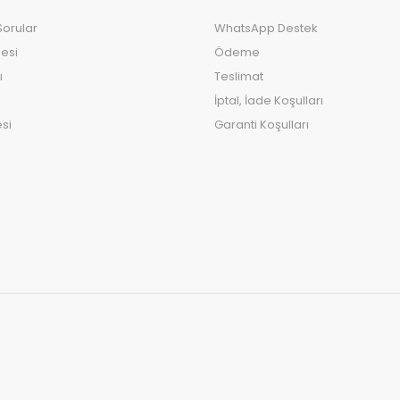
Sorular
WhatsApp Destek
esi
Ödeme
ı
Teslimat
İptal, İade Koşulları
si
Garanti Koşulları