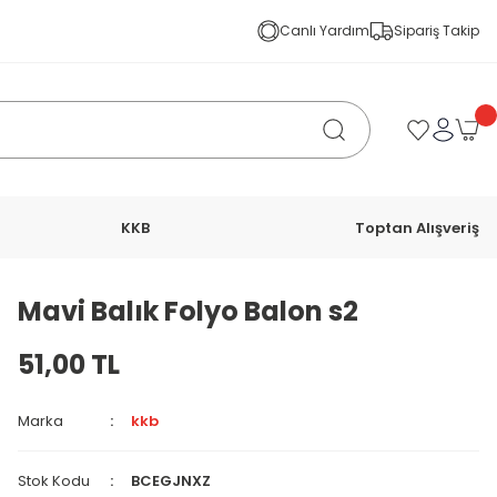
Canlı Yardım
Sipariş Takip
KKB
Toptan Alışveriş
Mavi Balık Folyo Balon s2
51,00 TL
Marka
kkb
Stok Kodu
BCEGJNXZ