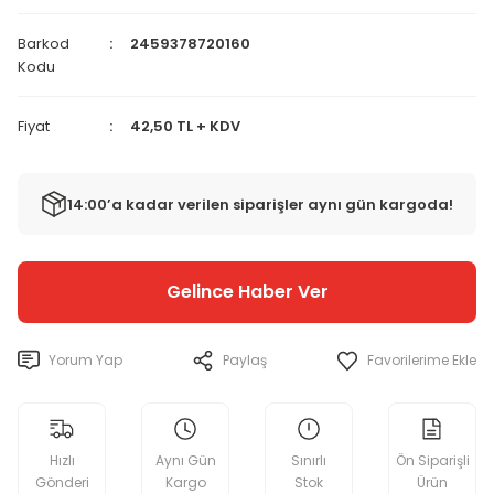
Barkod
2459378720160
Kodu
Fiyat
42,50 TL + KDV
14:00’a kadar verilen siparişler aynı gün kargoda!
Gelince Haber Ver
Yorum Yap
Paylaş
Hızlı
Aynı Gün
Sınırlı
Ön Siparişli
Gönderi
Kargo
Stok
Ürün