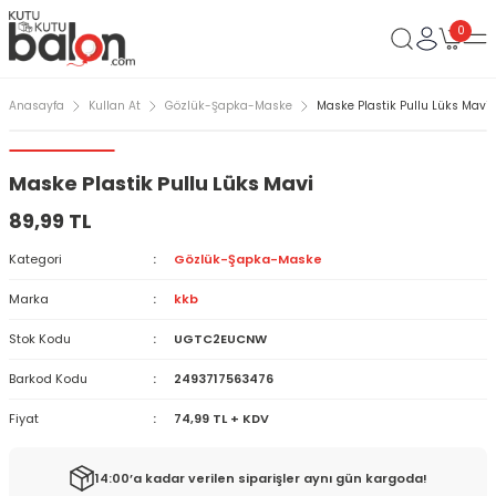
0
Anasayfa
Kullan At
Gözlük-Şapka-Maske
Maske Plastik Pullu Lüks Mavi
Maske Plastik Pullu Lüks Mavi
89,99 TL
Kategori
Gözlük-Şapka-Maske
Marka
kkb
Stok Kodu
UGTC2EUCNW
Barkod Kodu
2493717563476
Fiyat
74,99 TL + KDV
14:00’a kadar verilen siparişler aynı gün kargoda!