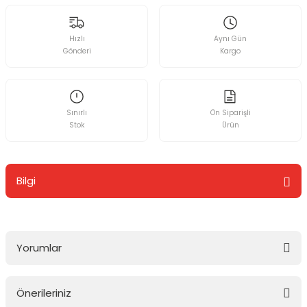
Hızlı
Aynı Gün
Gönderi
Kargo
Sınırlı
Ön Siparişli
Stok
Ürün
Bilgi
Yorumlar
Önerileriniz
Bu ürüne ilk yorumu siz yapın!