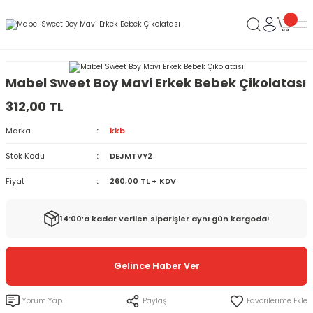
Mabel Sweet Boy Mavi Erkek Bebek Çikolatası
312,00 TL
Marka
kkb
Stok Kodu
DEJMTVY2
Fiyat
260,00 TL + KDV
14:00’a kadar verilen siparişler aynı gün kargoda!
Gelince Haber Ver
Yorum Yap
Paylaş