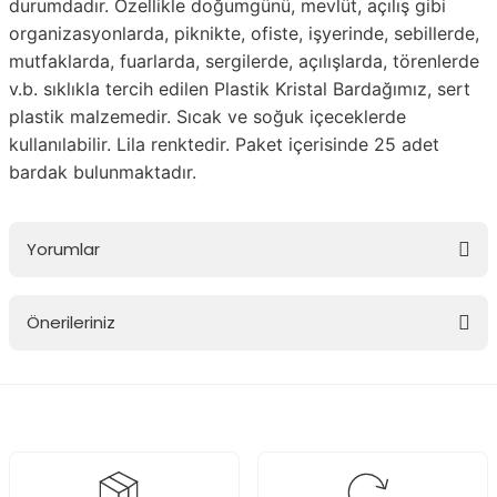
durumdadır. Özellikle doğumgünü, mevlüt, açılış gibi
organizasyonlarda, piknikte, ofiste, işyerinde, sebillerde,
mutfaklarda, fuarlarda, sergilerde, açılışlarda, törenlerde
v.b. sıklıkla tercih edilen Plastik Kristal Bardağımız, sert
plastik malzemedir. Sıcak ve soğuk içeceklerde
kullanılabilir. Lila renktedir. Paket içerisinde 25 adet
bardak bulunmaktadır.
Yorumlar
Önerileriniz
Bu ürüne ilk yorumu siz yapın!
Bu ürünün fiyat bilgisi, resim, ürün açıklamalarında ve diğer
konularda yetersiz gördüğünüz noktaları öneri formunu kullanarak
Yorum Yaz
tarafımıza iletebilirsiniz.
Görüş ve önerileriniz için teşekkür ederiz.