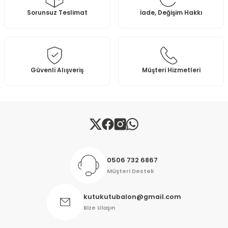
Ürün resmi kalitesiz, bozuk veya görüntülenemiyor.
Sorunsuz Teslimat
İade, Değişim Hakkı
Ürün açıklamasında eksik bilgiler bulunuyor.
Ürün bilgilerinde hatalar bulunuyor.
Ürün fiyatı diğer sitelerden daha pahalı.
Bu ürüne benzer farklı alternatifler olmalı.
Güvenli Alışveriş
Müşteri Hizmetleri
Gönder
0506 732 6867
Müşteri Destek
kutukutubalon@gmail.com
Bize Ulaşın