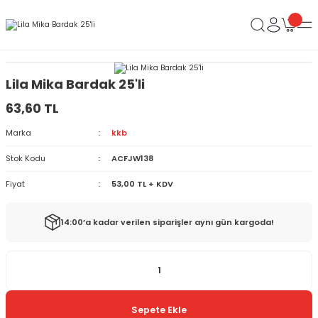
Lila Mika Bardak 25'li
63,60 TL
Marka
kkb
Stok Kodu
ACFJW138
Fiyat
53,00 TL + KDV
14:00’a kadar verilen siparişler aynı gün kargoda!
Sepete Ekle