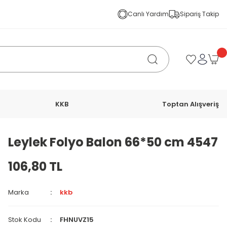
Canlı Yardım
Sipariş Takip
KKB
Toptan Alışveriş
Leylek Folyo Balon 66*50 cm 4547
106,80 TL
Marka
kkb
Stok Kodu
FHNUVZ15