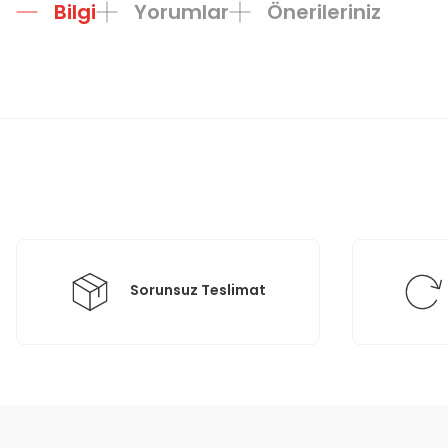
Bilgi
Yorumlar
Önerileriniz
Bu ürünün fiyat bilgisi, resim, ürün açıklamalarında ve diğer konula
Görüş ve önerileriniz için teşekkür ederiz.
Ürün resmi kalitesiz, bozuk veya görüntülenemiyor.
Ürün açıklamasında eksik bilgiler bulunuyor.
Ürün bilgilerinde hatalar bulunuyor.
Ürün fiyatı diğer sitelerden daha pahalı.
Bu ürüne benzer farklı alternatifler olmalı.
Sorunsuz Teslimat