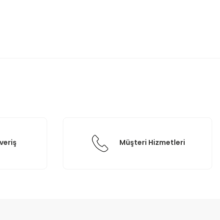
etebilirsiniz.
veriş
Müşteri Hizmetleri