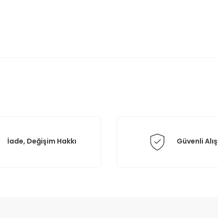
rda yetersiz gördüğünüz noktaları öneri formunu kullanarak tarafımıza il
Bu ürüne ilk yorumu siz yapın!
Yorum Yaz
İade, Değişim Hakkı
Güvenli Alış
Gönder