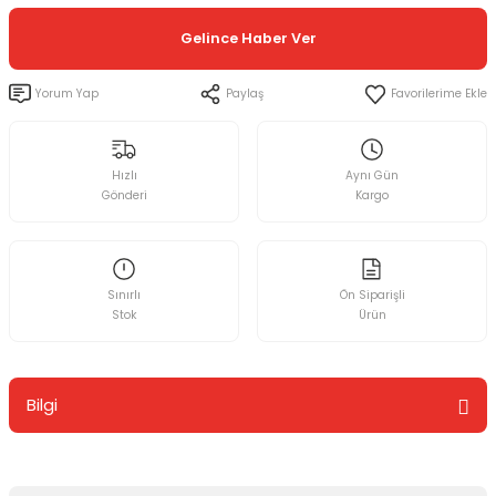
Gelince Haber Ver
Yorum Yap
Paylaş
Hızlı
Aynı Gün
Gönderi
Kargo
Sınırlı
Ön Siparişli
Stok
Ürün
Bilgi