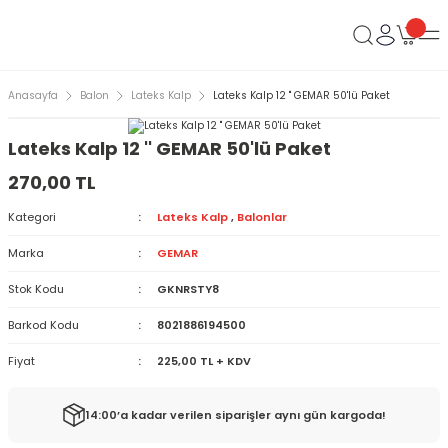
Anasayfa
Balon
Lateks Kalp
Lateks Kalp 12 '' GEMAR 50'lü Paket
Lateks Kalp 12 '' GEMAR 50'lü Paket
270,00 TL
Kategori
Lateks Kalp
,
Balonlar
Marka
GEMAR
Stok Kodu
GKNRSTY8
Barkod Kodu
8021886194500
Fiyat
225,00 TL + KDV
14:00’a kadar verilen siparişler aynı gün kargoda!