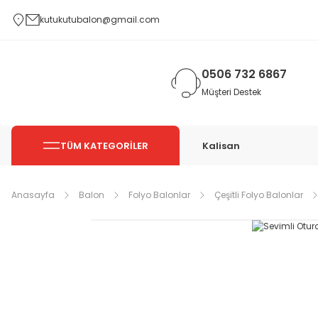
kutukutubalon@gmail.com
0506 732 6867
Müşteri Destek
TÜM KATEGORİLER
Kalisan
Anasayfa
Balon
Folyo Balonlar
Çeşitli Folyo Balonlar