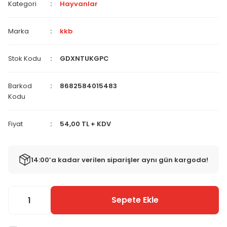
Kategori
Hayvanlar
Marka
kkb
Stok Kodu
GDXNTUKGPC
Barkod
8682584015483
Kodu
Fiyat
54,00 TL + KDV
14:00’a kadar verilen siparişler aynı gün kargoda!
Sepete Ekle