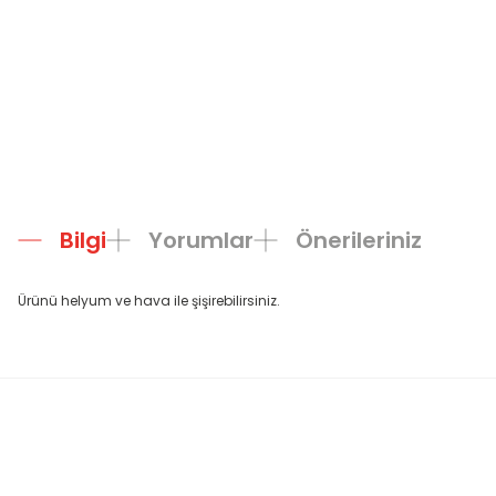
Bilgi
Yorumlar
Önerileriniz
Ürünü helyum ve hava ile şişirebilirsiniz.
Bu ürünün fiyat bilgisi, resim, ürün açıklamalarında ve diğer konula
Görüş ve önerileriniz için teşekkür ederiz.
Ürün resmi kalitesiz, bozuk veya görüntülenemiyor.
Ürün açıklamasında eksik bilgiler bulunuyor.
Ürün bilgilerinde hatalar bulunuyor.
Ürün fiyatı diğer sitelerden daha pahalı.