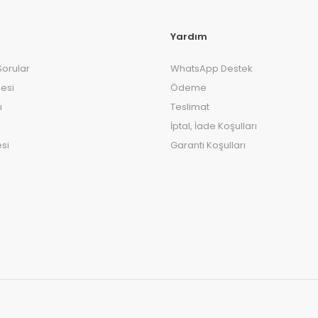
Yardım
Sorular
WhatsApp Destek
esi
Ödeme
ı
Teslimat
İptal, İade Koşulları
si
Garanti Koşulları