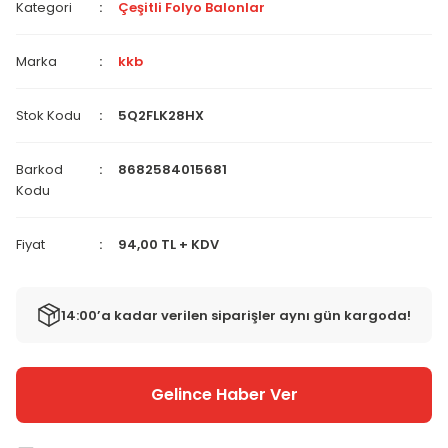
Kategori
Çeşitli Folyo Balonlar
Marka
kkb
Stok Kodu
5Q2FLK28HX
Barkod
8682584015681
Kodu
Fiyat
94,00 TL + KDV
14:00’a kadar verilen siparişler aynı gün kargoda!
Gelince Haber Ver