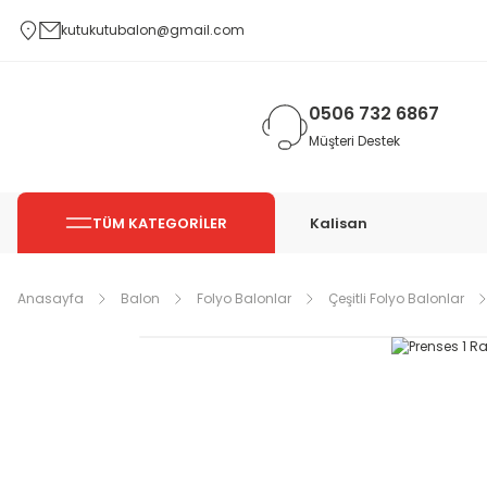
kutukutubalon@gmail.com
0506 732 6867
Müşteri Destek
TÜM KATEGORİLER
Kalisan
Anasayfa
Balon
Folyo Balonlar
Çeşitli Folyo Balonlar