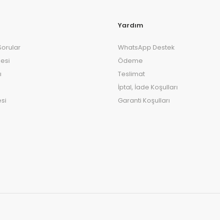
Yardım
Sorular
WhatsApp Destek
esi
Ödeme
ı
Teslimat
İptal, İade Koşulları
si
Garanti Koşulları