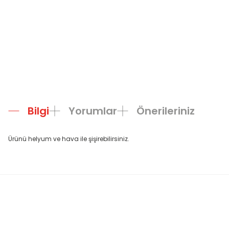
Bilgi
Yorumlar
Önerileriniz
Ürünü helyum ve hava ile şişirebilirsiniz.
Bu ürünün fiyat bilgisi, resim, ürün açıklamalarında ve diğer konula
Görüş ve önerileriniz için teşekkür ederiz.
Ürün resmi kalitesiz, bozuk veya görüntülenemiyor.
Ürün açıklamasında eksik bilgiler bulunuyor.
Ürün bilgilerinde hatalar bulunuyor.
Ürün fiyatı diğer sitelerden daha pahalı.