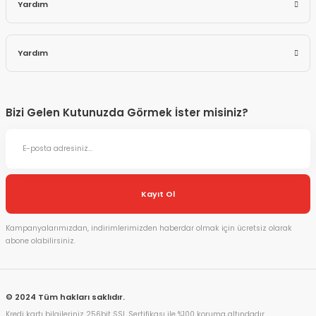
Yardım
Yardım
Bizi Gelen Kutunuzda Görmek İster misiniz?
Kayıt Ol
Kampanyalarımızdan, indirimlerimizden haberdar olmak için ücretsiz olarak
abone olabilirsiniz.
© 2024 Tüm hakları saklıdır.
Kredi kartı bilgileriniz 256bit SSL Sertifikası ile %100 koruma altındadır.