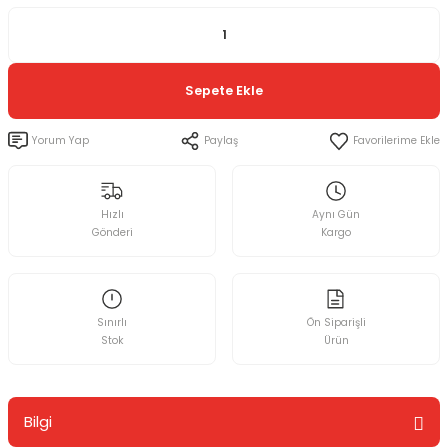
Sepete Ekle
Yorum Yap
Paylaş
Hızlı
Aynı Gün
Gönderi
Kargo
Sınırlı
Ön Siparişli
Stok
Ürün
Bilgi