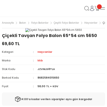
Anasayfa
Balon
Folyo Balonlar
Çeşitli Folyo Balonlar
Hayvanlar
Çiç
Çiçekli Tavşan Folyo Balon 65*54 cm 5650
69,60 TL
Kategori
Hayvanlar
Marka
kkb
Stok Kodu
JZVNLG8TLA
Barkod Kodu
8682584015650
Fiyat
58,00 TL + KDV
14:00’a kadar verilen siparişler aynı gün kargoda!