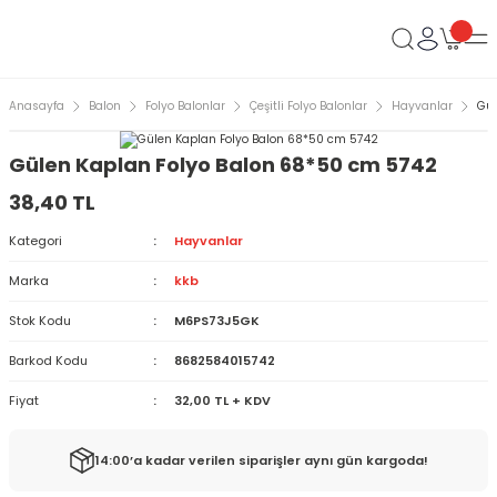
Anasayfa
Balon
Folyo Balonlar
Çeşitli Folyo Balonlar
Hayvanlar
Gül
Gülen Kaplan Folyo Balon 68*50 cm 5742
38,40 TL
Kategori
Hayvanlar
Marka
kkb
Stok Kodu
M6PS73J5GK
Barkod Kodu
8682584015742
Fiyat
32,00 TL + KDV
14:00’a kadar verilen siparişler aynı gün kargoda!