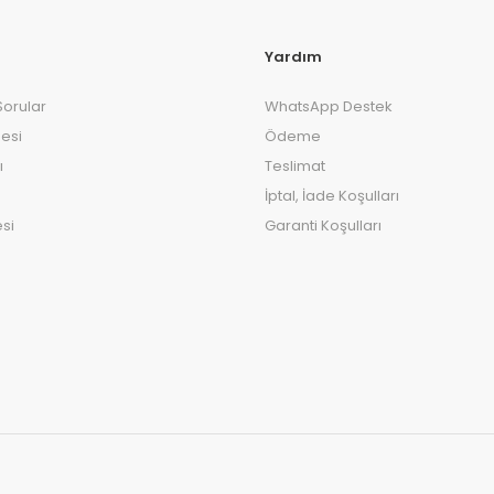
Yardım
Sorular
WhatsApp Destek
esi
Ödeme
ı
Teslimat
İptal, İade Koşulları
si
Garanti Koşulları