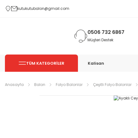
kutukutubalon@gmail.com
0506 732 6867
Müşteri Destek
TÜM KATEGORİLER
Kalisan
Anasayfa
Balon
Folyo Balonlar
Çeşitli Folyo Balonlar