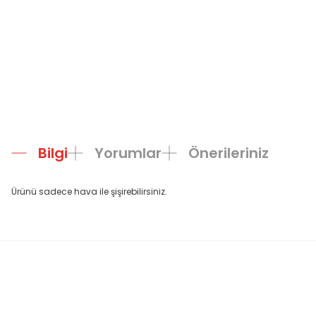
Bilgi
Yorumlar
Önerileriniz
Ürünü sadece hava ile şişirebilirsiniz.
Bu ürünün fiyat bilgisi, resim, ürün açıklamalarında ve diğer konula
Görüş ve önerileriniz için teşekkür ederiz.
Ürün resmi kalitesiz, bozuk veya görüntülenemiyor.
Ürün açıklamasında eksik bilgiler bulunuyor.
Ürün bilgilerinde hatalar bulunuyor.
Ürün fiyatı diğer sitelerden daha pahalı.