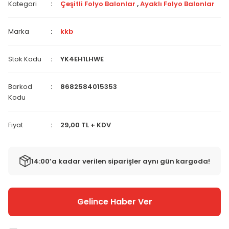
Kategori
Çeşitli Folyo Balonlar
,
Ayaklı Folyo Balonlar
Marka
kkb
Stok Kodu
YK4EH1LHWE
Barkod
8682584015353
Kodu
Fiyat
29,00 TL + KDV
14:00’a kadar verilen siparişler aynı gün kargoda!
Gelince Haber Ver