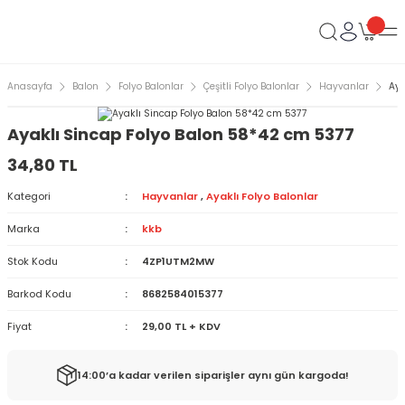
Anasayfa
Balon
Folyo Balonlar
Çeşitli Folyo Balonlar
Hayvanlar
Aya
Ayaklı Sincap Folyo Balon 58*42 cm 5377
34,80 TL
Kategori
Hayvanlar
,
Ayaklı Folyo Balonlar
Marka
kkb
Stok Kodu
4ZP1UTM2MW
Barkod Kodu
8682584015377
Fiyat
29,00 TL + KDV
14:00’a kadar verilen siparişler aynı gün kargoda!