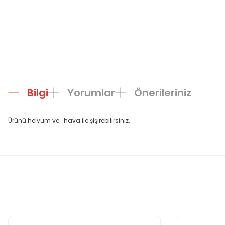
Bilgi
Yorumlar
Önerileriniz
Ürünü helyum ve hava ile şişirebilirsiniz.
Bu ürünün fiyat bilgisi, resim, ürün açıklamalarında ve diğer konula
Görüş ve önerileriniz için teşekkür ederiz.
Ürün resmi kalitesiz, bozuk veya görüntülenemiyor.
Ürün açıklamasında eksik bilgiler bulunuyor.
Ürün bilgilerinde hatalar bulunuyor.
Ürün fiyatı diğer sitelerden daha pahalı.
Bu ürüne benzer farklı alternatifler olmalı.