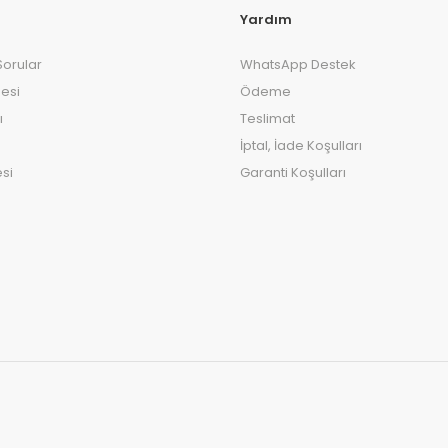
Yardım
Sorular
WhatsApp Destek
esi
Ödeme
ı
Teslimat
İptal, İade Koşulları
si
Garanti Koşulları