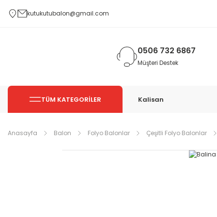
kutukutubalon@gmail.com
0506 732 6867
Müşteri Destek
TÜM KATEGORİLER
Kalisan
Anasayfa
Balon
Folyo Balonlar
Çeşitli Folyo Balonlar