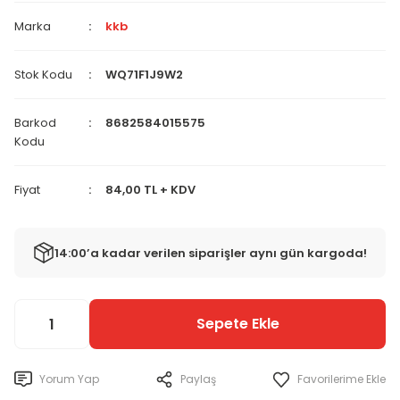
Marka
kkb
Stok Kodu
WQ71F1J9W2
Barkod
8682584015575
Kodu
Fiyat
84,00 TL + KDV
14:00’a kadar verilen siparişler aynı gün kargoda!
Sepete Ekle
Yorum Yap
Paylaş