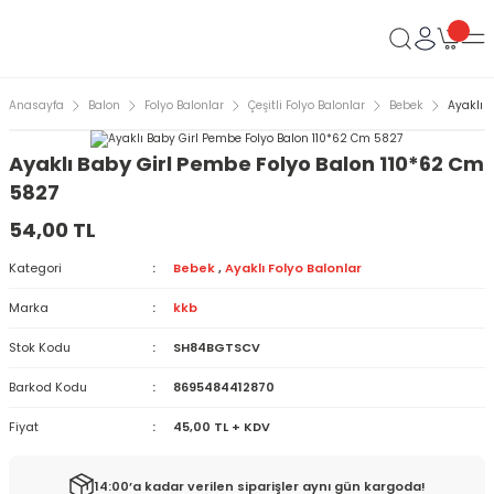
Anasayfa
Balon
Folyo Balonlar
Çeşitli Folyo Balonlar
Bebek
Ayaklı 
Ayaklı Baby Girl Pembe Folyo Balon 110*62 Cm
5827
54,00 TL
Kategori
Bebek
,
Ayaklı Folyo Balonlar
Marka
kkb
Stok Kodu
SH84BGTSCV
Barkod Kodu
8695484412870
Fiyat
45,00 TL + KDV
14:00’a kadar verilen siparişler aynı gün kargoda!