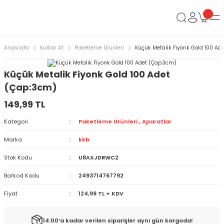
Anasayfa
Kullan At
Paketleme Ürünleri
Küçük Metalik Fiyonk Gold 100 Ad
Küçük Metalik Fiyonk Gold 100 Adet
(Çap:3cm)
149,99 TL
Kategori
Paketleme Ürünleri
,
Aparatlar
Marka
kkb
Stok Kodu
U8AXJDRWC2
Barkod Kodu
2493714767792
Fiyat
124,99 TL + KDV
14:00’a kadar verilen siparişler aynı gün kargoda!