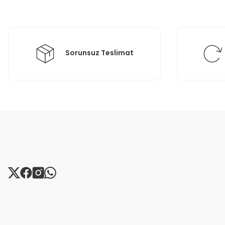
Ürün bilgilerinde hatalar bulunuyor.
Ürün fiyatı diğer sitelerden daha pahalı.
Bu ürüne benzer farklı alternatifler olmalı.
Sorunsuz Teslimat