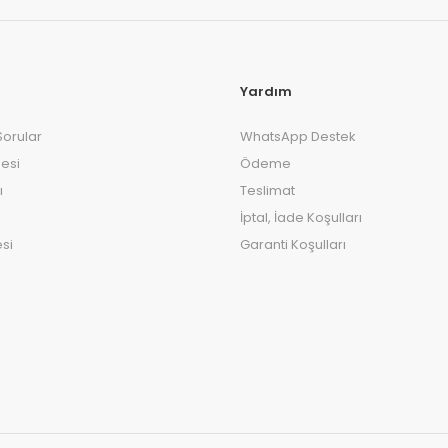
Yardım
Sorular
WhatsApp Destek
esi
Ödeme
ı
Teslimat
İptal, İade Koşulları
si
Garanti Koşulları