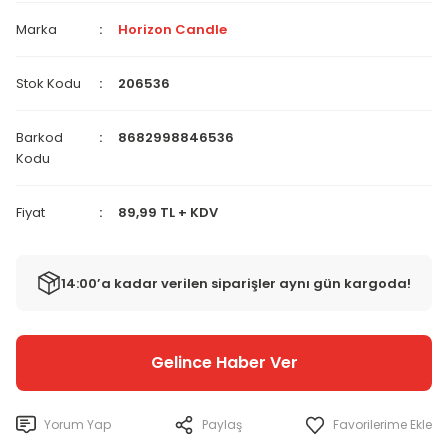
Marka
Horizon Candle
Stok Kodu
206536
Barkod
8682998846536
Kodu
Fiyat
89,99 TL + KDV
14:00’a kadar verilen siparişler aynı gün kargoda!
Gelince Haber Ver
Yorum Yap
Paylaş