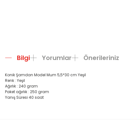
Bilgi
Yorumlar
Önerileriniz
Konik Şamdan Model Mum 5,5*30 cm Yeşil
Renk : Yeşil
Ağırlık : 240 gram
Paket ağırlık : 250 gram
Yanış Süresi 40 saat
Bu ürünün fiyat bilgisi, resim, ürün açıklamalarında ve diğer konula
Görüş ve önerileriniz için teşekkür ederiz.
Ürün resmi kalitesiz, bozuk veya görüntülenemiyor.
Ürün açıklamasında eksik bilgiler bulunuyor.