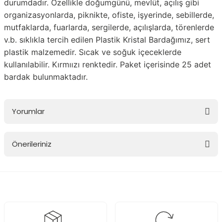
durumdadır. Özellikle doğumgünü, mevlüt, açılış gibi
organizasyonlarda, piknikte, ofiste, işyerinde, sebillerde,
mutfaklarda, fuarlarda, sergilerde, açılışlarda, törenlerde
v.b. sıklıkla tercih edilen Plastik Kristal Bardağımız, sert
plastik malzemedir. Sıcak ve soğuk içeceklerde
kullanılabilir. Kırmıızı renktedir. Paket içerisinde 25 adet
bardak bulunmaktadır.
Yorumlar
Önerileriniz
Bu ürüne ilk yorumu siz yapın!
Bu ürünün fiyat bilgisi, resim, ürün açıklamalarında ve diğer
konularda yetersiz gördüğünüz noktaları öneri formunu kullanarak
Yorum Yaz
tarafımıza iletebilirsiniz.
Görüş ve önerileriniz için teşekkür ederiz.