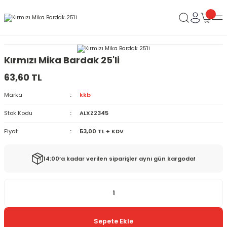
Kırmızı Mika Bardak 25'li
63,60 TL
Marka
kkb
Stok Kodu
ALXZ2345
Fiyat
53,00 TL + KDV
14:00’a kadar verilen siparişler aynı gün kargoda!
Sepete Ekle