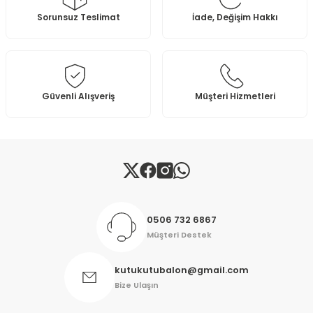
Ürün resmi kalitesiz, bozuk veya görüntülenemiyor.
Sorunsuz Teslimat
İade, Değişim Hakkı
Ürün açıklamasında eksik bilgiler bulunuyor.
Ürün bilgilerinde hatalar bulunuyor.
Ürün fiyatı diğer sitelerden daha pahalı.
Bu ürüne benzer farklı alternatifler olmalı.
Güvenli Alışveriş
Müşteri Hizmetleri
Gönder
0506 732 6867
Müşteri Destek
kutukutubalon@gmail.com
Bize Ulaşın