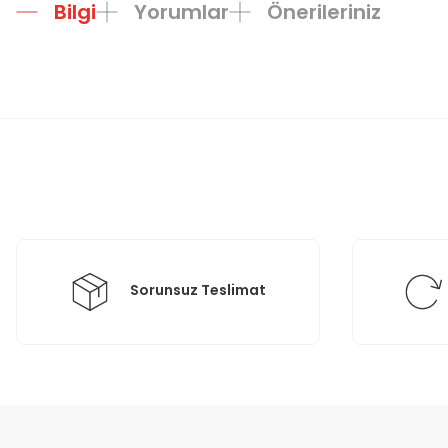
Bilgi
Yorumlar
Önerileriniz
Bu ürünün fiyat bilgisi, resim, ürün açıklamalarında ve diğer konula
Görüş ve önerileriniz için teşekkür ederiz.
Ürün resmi kalitesiz, bozuk veya görüntülenemiyor.
Ürün açıklamasında eksik bilgiler bulunuyor.
Ürün bilgilerinde hatalar bulunuyor.
Ürün fiyatı diğer sitelerden daha pahalı.
Bu ürüne benzer farklı alternatifler olmalı.
Sorunsuz Teslimat