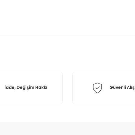
rda yetersiz gördüğünüz noktaları öneri formunu kullanarak tarafımıza il
Bu ürüne ilk yorumu siz yapın!
Yorum Yaz
İade, Değişim Hakkı
Güvenli Alış
Gönder