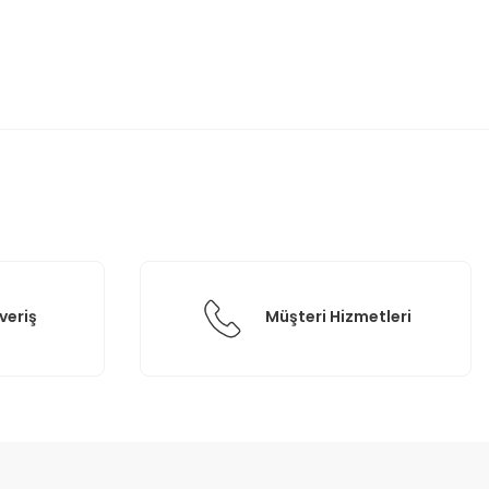
etebilirsiniz.
veriş
Müşteri Hizmetleri