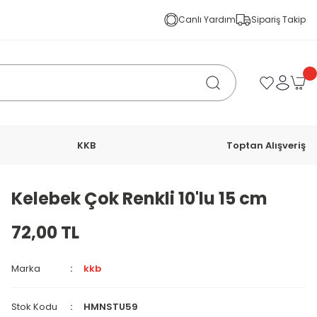
Canlı Yardım
Sipariş Takip
KKB
Toptan Alışveriş
Kelebek Çok Renkli 10'lu 15 cm
72,00 TL
Marka
kkb
Stok Kodu
HMNSTU59