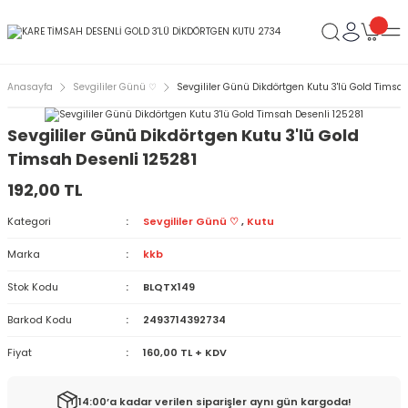
Anasayfa
Sevgililer Günü ♡
Sevgililer Günü Dikdörtgen Kutu 3'lü Gold Timsa
Sevgililer Günü Dikdörtgen Kutu 3'lü Gold
Timsah Desenli 125281
192,00 TL
Kategori
Sevgililer Günü ♡
,
Kutu
Marka
kkb
Stok Kodu
BLQTX149
Barkod Kodu
2493714392734
Fiyat
160,00 TL + KDV
14:00’a kadar verilen siparişler aynı gün kargoda!