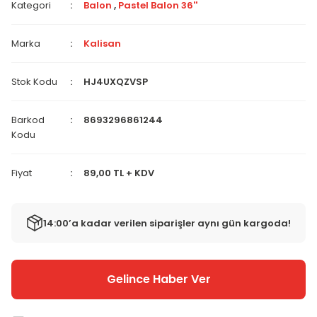
Kategori
Balon
,
Pastel Balon 36''
Marka
Kalisan
Stok Kodu
HJ4UXQZVSP
Barkod
8693296861244
Kodu
Fiyat
89,00 TL + KDV
14:00’a kadar verilen siparişler aynı gün kargoda!
Gelince Haber Ver