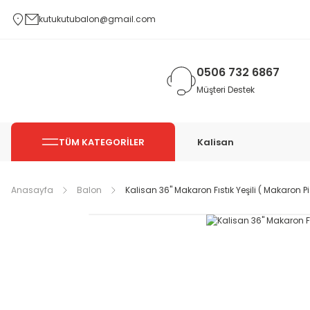
kutukutubalon@gmail.com
0506 732 6867
Müşteri Destek
TÜM KATEGORİLER
Kalisan
Anasayfa
Balon
Kalisan 36'' Makaron Fıstık Yeşili ( Makaron P