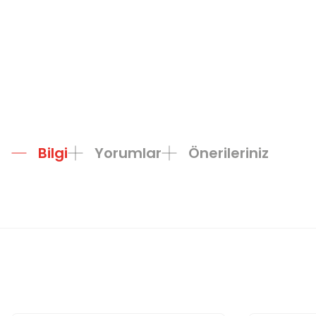
Bilgi
Yorumlar
Önerileriniz
Bu ürünün fiyat bilgisi, resim, ürün açıklamalarında ve diğer konula
Görüş ve önerileriniz için teşekkür ederiz.
Ürün resmi kalitesiz, bozuk veya görüntülenemiyor.
Ürün açıklamasında eksik bilgiler bulunuyor.
Ürün bilgilerinde hatalar bulunuyor.
Ürün fiyatı diğer sitelerden daha pahalı.