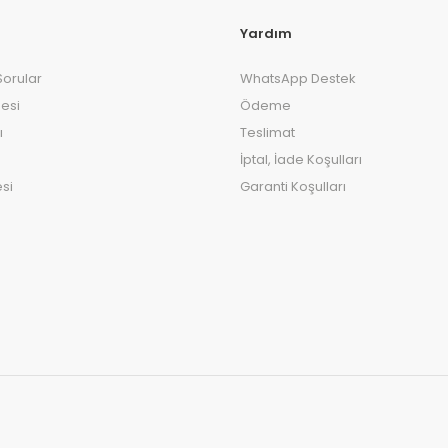
Yardım
Sorular
WhatsApp Destek
esi
Ödeme
ı
Teslimat
İptal, İade Koşulları
si
Garanti Koşulları