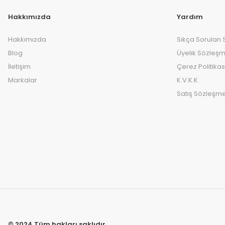
Hakkımızda
Yardım
Hakkımızda
Sıkça Sorulan 
Blog
Üyelik Sözleşm
İletişim
Çerez Politikas
Markalar
K.V.K.K
Satış Sözleşme
© 2024 Tüm hakları saklıdır.