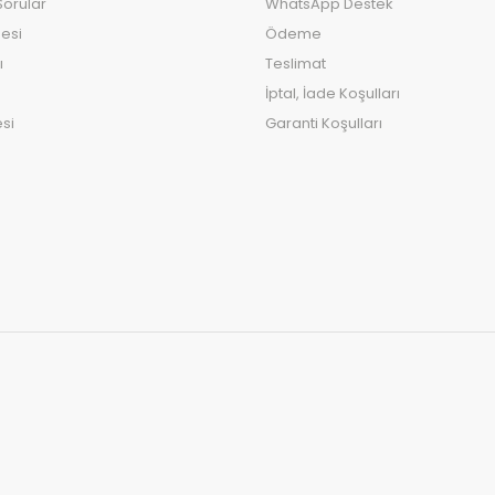
Sorular
WhatsApp Destek
esi
Ödeme
ı
Teslimat
İptal, İade Koşulları
si
Garanti Koşulları