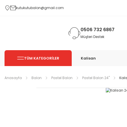
kutukutubalon@gmail.com
0506 732 6867
Müşteri Destek
TÜM KATEGORİLER
Kalisan
Anasayfa
Balon
Pastel Balon
Pastel Balon 24''
Kali