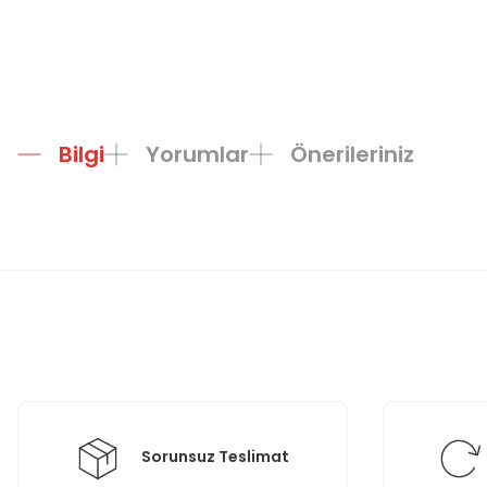
Bilgi
Yorumlar
Önerileriniz
Bu ürünün fiyat bilgisi, resim, ürün açıklamalarında ve diğer konula
Görüş ve önerileriniz için teşekkür ederiz.
Ürün resmi kalitesiz, bozuk veya görüntülenemiyor.
Ürün açıklamasında eksik bilgiler bulunuyor.
Ürün bilgilerinde hatalar bulunuyor.
Ürün fiyatı diğer sitelerden daha pahalı.
Bu ürüne benzer farklı alternatifler olmalı.
Sorunsuz Teslimat