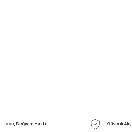
rda yetersiz gördüğünüz noktaları öneri formunu kullanarak tarafımıza il
Bu ürüne ilk yorumu siz yapın!
Yorum Yaz
İade, Değişim Hakkı
Güvenli Alış