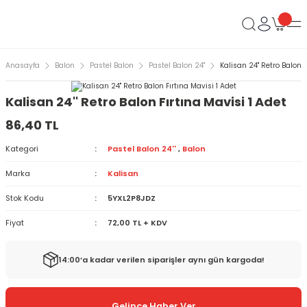
Anasayfa
Balon
Pastel Balon
Pastel Balon 24''
Kalisan 24'' Retro Balon 
Kalisan 24'' Retro Balon Fırtına Mavisi 1 Adet
86,40 TL
Kategori
Pastel Balon 24''
,
Balon
Marka
Kalisan
Stok Kodu
5YXL2P8JDZ
Fiyat
72,00 TL + KDV
14:00’a kadar verilen siparişler aynı gün kargoda!
Gelince Haber Ver