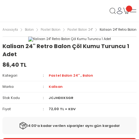
Anasayfa
Balon
Pastel Balon
Pastel Balon 24''
Kalisan 24'' Retro Balon
Kalisan 24'' Retro Balon Çöl Kumu Turuncu 1
Adet
86,40 TL
Kategori
Pastel Balon 24''
,
Balon
Marka
Kalisan
Stok Kodu
JCJHDXKSGR
Fiyat
72,00 TL + KDV
14:00’a kadar verilen siparişler aynı gün kargoda!