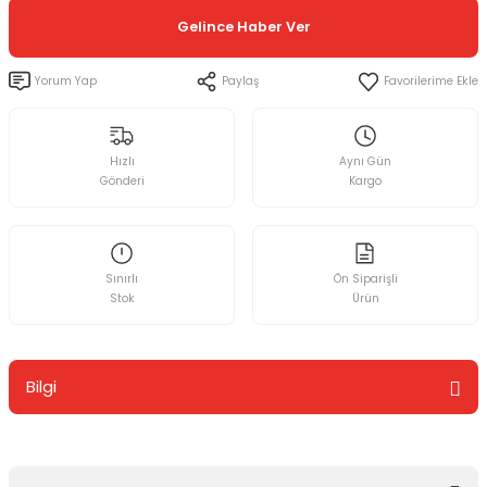
Gelince Haber Ver
Yorum Yap
Paylaş
Hızlı
Aynı Gün
Gönderi
Kargo
Sınırlı
Ön Siparişli
Stok
Ürün
Bilgi