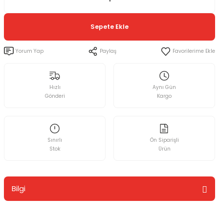
Sepete Ekle
Yorum Yap
Paylaş
Hızlı
Aynı Gün
Gönderi
Kargo
Sınırlı
Ön Siparişli
Stok
Ürün
Bilgi