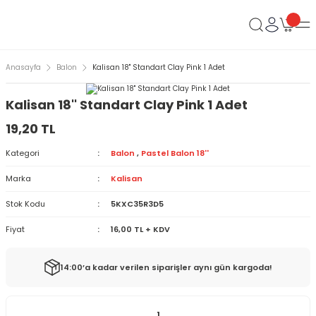
Anasayfa
Balon
Kalisan 18'' Standart Clay Pink 1 Adet
Kalisan 18'' Standart Clay Pink 1 Adet
19,20 TL
Kategori
Balon
,
Pastel Balon 18''
Marka
Kalisan
Stok Kodu
5KXC35R3D5
Fiyat
16,00 TL + KDV
14:00’a kadar verilen siparişler aynı gün kargoda!