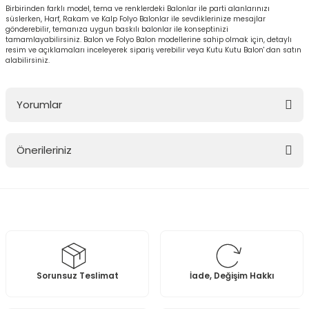
Birbirinden farklı model, tema ve renklerdeki Balonlar ile parti alanlarınızı
süslerken, Harf, Rakam ve Kalp Folyo Balonlar ile sevdiklerinize mesajlar
gönderebilir, temanıza uygun baskılı balonlar ile konseptinizi
tamamlayabilirsiniz. Balon ve Folyo Balon modellerine sahip olmak için, detaylı
resim ve açıklamaları inceleyerek sipariş verebilir veya Kutu Kutu Balon' dan satın
alabilirsiniz.
Yorumlar
Önerileriniz
Bu ürüne ilk yorumu siz yapın!
Bu ürünün fiyat bilgisi, resim, ürün açıklamalarında ve diğer
konularda yetersiz gördüğünüz noktaları öneri formunu kullanarak
Yorum Yaz
tarafımıza iletebilirsiniz.
Görüş ve önerileriniz için teşekkür ederiz.
Ürün resmi kalitesiz, bozuk veya görüntülenemiyor.
Sorunsuz Teslimat
İade, Değişim Hakkı
Ürün açıklamasında eksik bilgiler bulunuyor.
Ürün bilgilerinde hatalar bulunuyor.