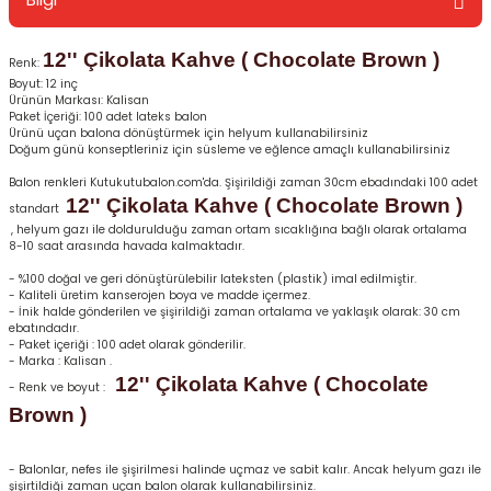
12'' Çikolata Kahve ( Chocolate Brown )
Renk:
Boyut: 12 inç
Ürünün Markası: Kalisan
Paket İçeriği: 100 adet lateks balon
Ürünü uçan balona dönüştürmek için helyum kullanabilirsiniz
Doğum günü konseptleriniz için süsleme ve eğlence amaçlı kullanabilirsiniz
Balon renkleri Kutukutubalon.com'da. Şişirildiği zaman 30cm ebadındaki 100 adet
12'' Çikolata Kahve ( Chocolate Brown )
standart
, helyum gazı ile doldurulduğu zaman ortam sıcaklığına bağlı olarak ortalama
8-10 saat arasında havada kalmaktadır.
- %100 doğal ve geri dönüştürülebilir lateksten (plastik) imal edilmiştir.
- Kaliteli üretim kanserojen boya ve madde içermez.
- İnik halde gönderilen ve şişirildiği zaman ortalama ve yaklaşık olarak: 30 cm
ebatındadır.
- Paket içeriği : 100 adet olarak gönderilir.
- Marka : Kalisan .
12'' Çikolata Kahve ( Chocolate
- Renk ve boyut :
Brown )
- Balonlar, nefes ile şişirilmesi halinde uçmaz ve sabit kalır. Ancak helyum gazı ile
şişirtildiği zaman uçan balon olarak kullanabilirsiniz.