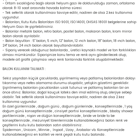
- Ortam sıcaklığına bağlı olarak helyum gazı ile doldurulduğu zaman, ortalama
olarak 8-10 saat arasında havada kalma süresi.
- Tek seferlik olarak kullanılması tavsiye edilir, nadiren de olsa 2.kez kullanıma
uygundur.
- Balonları, Kutu Kutu Balon'dan İSO 9001, İSO 14001, OHSAS 18001 belgelerine sahip
Helyum Gazı ile şişirtebilirsiniz.
- Balonlar metalik balon, retro balon, pastel balon, makaron balon, krom mirror
balon olarak ayrılabilir.
- Balon boyutları : 5'' balon, 5 ınch, 12'' balon, 12 ınch balon, 18'' balon, 18 ınch balon,
24'' balon, 24 ınch balon olarak boyutlandırılabilir.
- Sipariş verecek olduğunuz balonlarda , üretici kaynaklı model ve ton farklılıkları
olması mümkündür. Siparişinize konu tema ve renk aynı gönderilecek olup,
modele ait grafik çalışması veya renk tonlarında farklılık oluşabilmektedir.
BALON KULLANIM TALİMATI :
Sekiz yaşından küçük çocuklarda, şişirilmemiş veya patlamış balonlardan dolayı
tıkanma veya nefes alamama durumu oluşabilir, yetişkin gözetimi gereklidir.
Şişirilmemiş balonları çocuklardan uzak tutunuz ve patlamış balonları bir an
önce atınız. Balonlar, doğal kauçuk lateks den imal edilmiş olup, alerjiye sebep
olabilir. Tek seferlik olarak kullanılması tavsiye edilir, nadiren de olsa 2.kez
kullanıma uygundur.
En özel günlerinizde , doğum günü , doğum günlerinde , konseptlerinizde , 1 yaş
doğum günü konseptlerinizde , cinsiyet partisi konseptlerinizde , bbaby showar
partilerinizde , nişan ve düğün konseptlerinizde , bride ve bride to be
konseptlerinizde , mezuniyet törenlerinizde kullanabileceğiniz balon renk ve
çeşitlerini kutu kutu balondan satın alabilirsiniz .
Spiderman , Unicorn , Minnie , İnşaat , Uzay , Arabalar vb. Konseptlerinizde
kullanabileceğiniz en kaliteli ve renk çeşidi kutu kutu balonda .