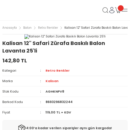
Anasayfa
Balon
Retro Renkler
Kalisan 12'' Safari Zürafa Baskılı Balon Lavan
Kalisan 12'' Safari Zürafa Baskılı Balon
Lavanta 25'li
142,80 TL
Kategori
Retro Renkler
Marka
Kalisan
Stok Kodu
AGHKNPV8
Barkod Kodu
8693296832244
Fiyat
119,00 TL + KDV
14:00’a kadar verilen siparişler aynı gün kargoda!