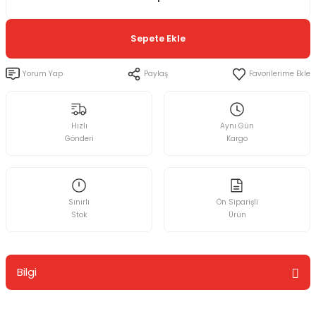
Sepete Ekle
Yorum Yap
Paylaş
Hızlı
Aynı Gün
Gönderi
Kargo
Sınırlı
Ön Siparişli
Stok
Ürün
Bilgi