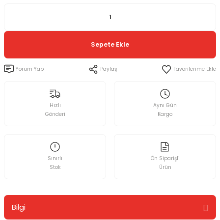
Sepete Ekle
Yorum Yap
Paylaş
Hızlı
Aynı Gün
Gönderi
Kargo
Sınırlı
Ön Siparişli
Stok
Ürün
Bilgi