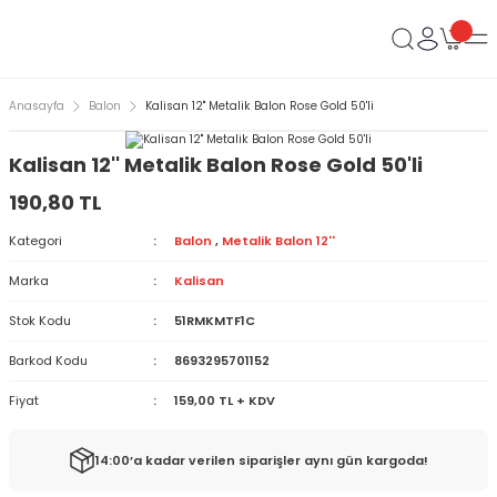
Anasayfa
Balon
Kalisan 12'' Metalik Balon Rose Gold 50'li
Kalisan 12'' Metalik Balon Rose Gold 50'li
190,80 TL
Kategori
Balon
,
Metalik Balon 12''
Marka
Kalisan
Stok Kodu
51RMKMTF1C
Barkod Kodu
8693295701152
Fiyat
159,00 TL + KDV
14:00’a kadar verilen siparişler aynı gün kargoda!