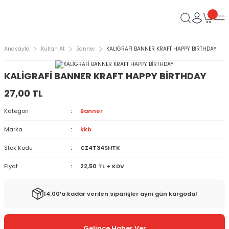
Anasayfa
Kullan At
Banner
KALİGRAFİ BANNER KRAFT HAPPY BİRTHDAY
KALİGRAFİ BANNER KRAFT HAPPY BİRTHDAY
27,00 TL
Kategori
Banner
Marka
kkb
Stok Kodu
CZ4T34SHTK
Fiyat
22,50 TL + KDV
14:00’a kadar verilen siparişler aynı gün kargoda!
Gelince Haber Ver