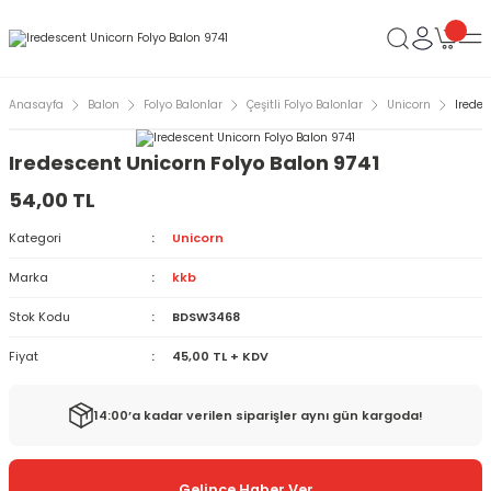
Anasayfa
Balon
Folyo Balonlar
Çeşitli Folyo Balonlar
Unicorn
Iredes
Iredescent Unicorn Folyo Balon 9741
54,00 TL
Kategori
Unicorn
Marka
kkb
Stok Kodu
BDSW3468
Fiyat
45,00 TL + KDV
14:00’a kadar verilen siparişler aynı gün kargoda!
Gelince Haber Ver