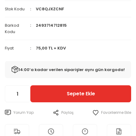
Stok Kodu
VC8QJXZCNF
Barkod
2493714712815
Kodu
Fiyat
75,00 TL + KDV
14:00’a kadar verilen siparişler aynı gün kargoda!
Sepete Ekle
Yorum Yap
Paylaş