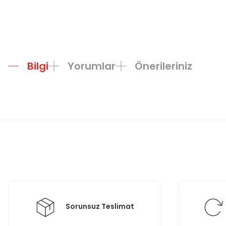
Bilgi
Yorumlar
Önerileriniz
Bu ürünün fiyat bilgisi, resim, ürün açıklamalarında ve diğer konula
Görüş ve önerileriniz için teşekkür ederiz.
Ürün resmi kalitesiz, bozuk veya görüntülenemiyor.
Ürün açıklamasında eksik bilgiler bulunuyor.
Ürün bilgilerinde hatalar bulunuyor.
Ürün fiyatı diğer sitelerden daha pahalı.
Bu ürüne benzer farklı alternatifler olmalı.
Sorunsuz Teslimat