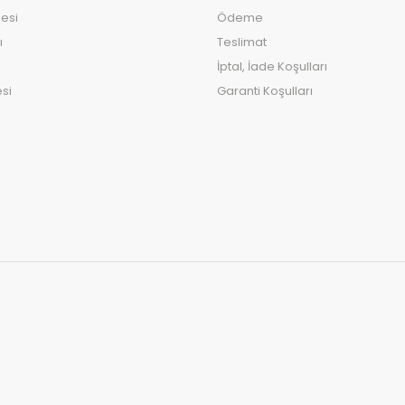
esi
Ödeme
ı
Teslimat
İptal, İade Koşulları
si
Garanti Koşulları