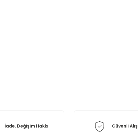
rda yetersiz gördüğünüz noktaları öneri formunu kullanarak tarafımıza il
Bu ürüne ilk yorumu siz yapın!
Yorum Yaz
İade, Değişim Hakkı
Güvenli Alış