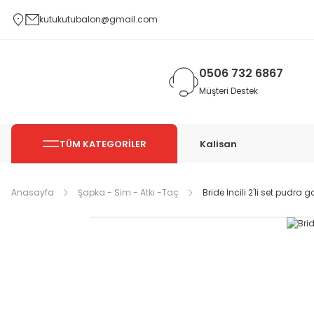
kutukutubalon@gmail.com
0506 732 6867
Müşteri Destek
TÜM KATEGORİLER
Kalisan
Anasayfa
Şapka - Sim - Atkı -Taç
Bride İncili 2'li set pudra g