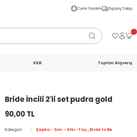
Canlı Yardım
Sipariş Takip
KKB
Toptan Alışveriş
Bride İncili 2'li set pudra gold
90,00 TL
Kategori
Şapka - Sim - Atkı -Taç
,
Bride to Be