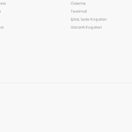
esi
Ödeme
ı
Teslimat
İptal, İade Koşulları
si
Garanti Koşulları