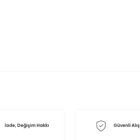
rda yetersiz gördüğünüz noktaları öneri formunu kullanarak tarafımıza il
Bu ürüne ilk yorumu siz yapın!
Yorum Yaz
İade, Değişim Hakkı
Güvenli Alış