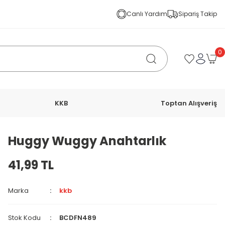
Canlı Yardım
Sipariş Takip
0
KKB
Toptan Alışveriş
Huggy Wuggy Anahtarlık
41,99 TL
Marka
kkb
Stok Kodu
BCDFN489