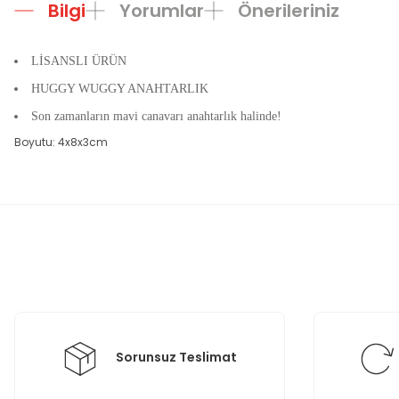
Bilgi
Yorumlar
Önerileriniz
LİSANSLI ÜRÜN
HUGGY WUGGY ANAHTARLIK
Son zamanların mavi canavarı anahtarlık halinde!
Boyutu: 4x8x3cm
Bu ürünün fiyat bilgisi, resim, ürün açıklamalarında ve diğer konula
Görüş ve önerileriniz için teşekkür ederiz.
Ürün resmi kalitesiz, bozuk veya görüntülenemiyor.
Ürün açıklamasında eksik bilgiler bulunuyor.
Ürün bilgilerinde hatalar bulunuyor.
Ürün fiyatı diğer sitelerden daha pahalı.
Bu ürüne benzer farklı alternatifler olmalı.
Sorunsuz Teslimat