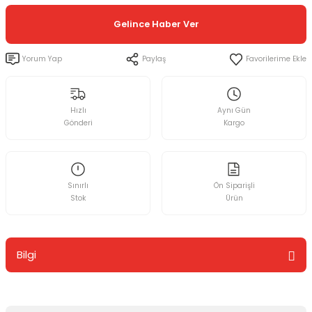
Gelince Haber Ver
Yorum Yap
Paylaş
Hızlı
Aynı Gün
Gönderi
Kargo
Sınırlı
Ön Siparişli
Stok
Ürün
Bilgi