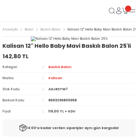
Anasayfa
Balon
Baskılı Balon
Kalisan 12'' Hello Baby Mavi Baskılı Balon 25'l
Kalisan 12'' Hello Baby Mavi Baskılı Balon 25'li
142,80 TL
Kategori
Baskılı Balon
Marka
Kalisan
Stok Kodu
ADJRSTW7
Barkod Kodu
8693296805958
Fiyat
119,00 TL + KDV
14:00’a kadar verilen siparişler aynı gün kargoda!