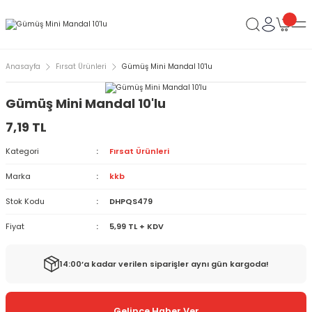
Anasayfa
Fırsat Ürünleri
Gümüş Mini Mandal 10'lu
Gümüş Mini Mandal 10'lu
7,19 TL
Kategori
Fırsat Ürünleri
Marka
kkb
Stok Kodu
DHPQS479
Fiyat
5,99 TL + KDV
14:00’a kadar verilen siparişler aynı gün kargoda!
Gelince Haber Ver