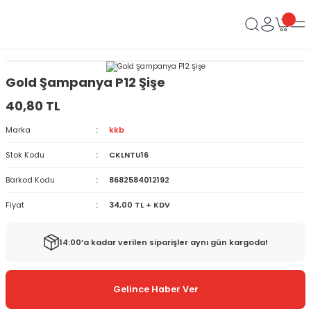
Gold Şampanya P12 Şişe
40,80 TL
Marka
kkb
Stok Kodu
CKLNTU16
Barkod Kodu
8682584012192
Fiyat
34,00 TL + KDV
14:00’a kadar verilen siparişler aynı gün kargoda!
Gelince Haber Ver