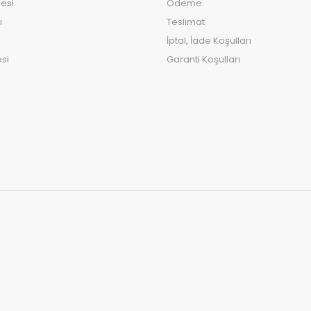
esi
Ödeme
ı
Teslimat
İptal, İade Koşulları
si
Garanti Koşulları