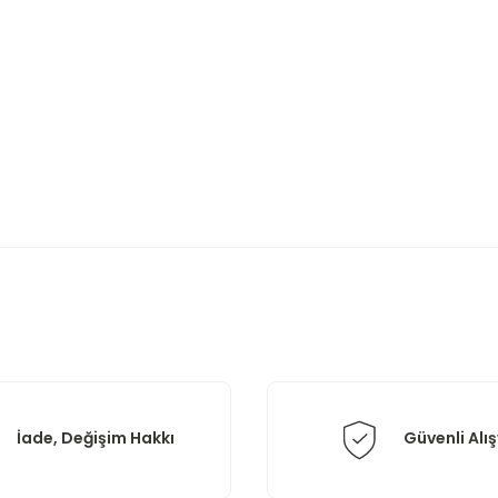
rda yetersiz gördüğünüz noktaları öneri formunu kullanarak tarafımıza il
Bu ürüne ilk yorumu siz yapın!
Yorum Yaz
İade, Değişim Hakkı
Güvenli Alış