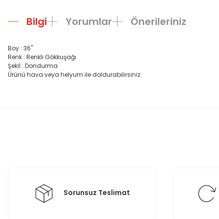
Bilgi
Yorumlar
Önerileriniz
Boy : 36"
Renk : Renkli Gökkuşağı
Şekil : Dondurma
Ürünü hava veya helyum ile doldurabilirsiniz.
Bu ürünün fiyat bilgisi, resim, ürün açıklamalarında ve diğer konula
Görüş ve önerileriniz için teşekkür ederiz.
Ürün resmi kalitesiz, bozuk veya görüntülenemiyor.
Ürün açıklamasında eksik bilgiler bulunuyor.
Ürün bilgilerinde hatalar bulunuyor.
Ürün fiyatı diğer sitelerden daha pahalı.
Bu ürüne benzer farklı alternatifler olmalı.
Sorunsuz Teslimat