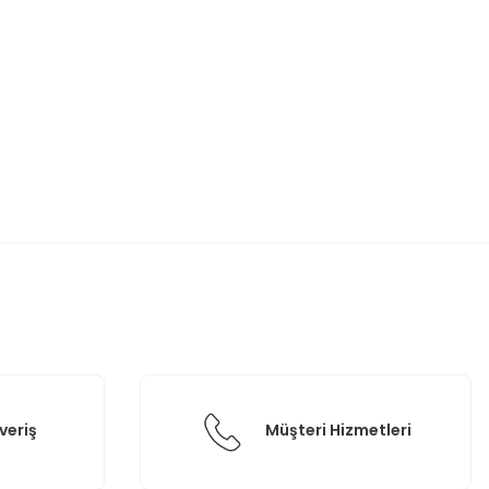
etebilirsiniz.
veriş
Müşteri Hizmetleri