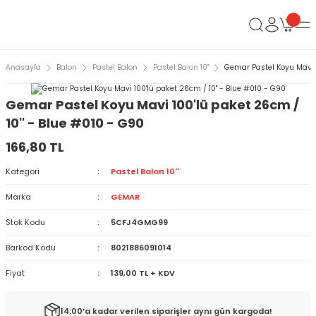
Anasayfa
Balon
Pastel Balon
Pastel Balon 10''
Gemar Pastel Koyu Mavi 1
Gemar Pastel Koyu Mavi 100'lü paket 26cm /
10'' - Blue #010 - G90
166,80 TL
Kategori
Pastel Balon 10''
Marka
GEMAR
Stok Kodu
5CFJ4GMG99
Barkod Kodu
8021886091014
Fiyat
139,00 TL + KDV
14:00’a kadar verilen siparişler aynı gün kargoda!