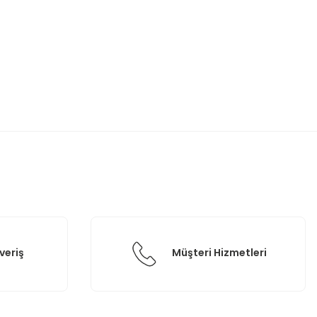
etebilirsiniz.
veriş
Müşteri Hizmetleri