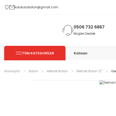
kutukutubalon@gmail.com
0506 732 6867
Müşteri Destek
TÜM KATEGORİLER
Kalisan
Anasayfa
Balon
Metalik Balon
Metalik Balon 12''
Gem