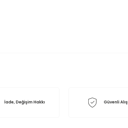
rda yetersiz gördüğünüz noktaları öneri formunu kullanarak tarafımıza il
Bu ürüne ilk yorumu siz yapın!
Yorum Yaz
İade, Değişim Hakkı
Güvenli Alış