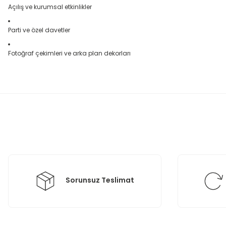
Açılış ve kurumsal etkinlikler
Parti ve özel davetler
Fotoğraf çekimleri ve arka plan dekorları
Bu ürünün fiyat bilgisi, resim, ürün açıklamalarında ve diğer konula
Görüş ve önerileriniz için teşekkür ederiz.
Ürün resmi kalitesiz, bozuk veya görüntülenemiyor.
Ürün açıklamasında eksik bilgiler bulunuyor.
Ürün bilgilerinde hatalar bulunuyor.
Ürün fiyatı diğer sitelerden daha pahalı.
Bu ürüne benzer farklı alternatifler olmalı.
Sorunsuz Teslimat