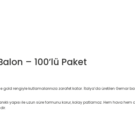
Balon – 100’lü Paket
 gold rengiyle kutlamalarınıza zarafet katar. İtalya’da üretilen Gemar balo
anıklı yapısı ile uzun süre formunu korur, kolay patlamaz. Hem hava hem de 
dir.