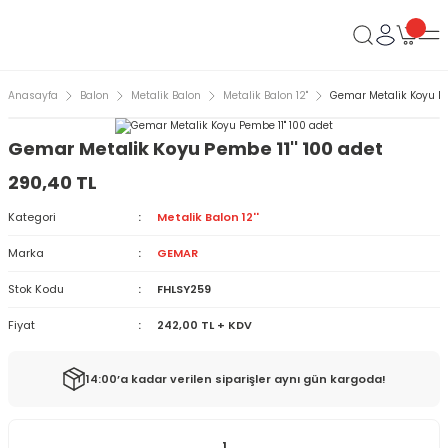
Anasayfa
Balon
Metalik Balon
Metalik Balon 12''
Gemar Metalik Koyu Pem
Gemar Metalik Koyu Pembe 11'' 100 adet
290,40 TL
Kategori
Metalik Balon 12''
Marka
GEMAR
Stok Kodu
FHLSY259
Fiyat
242,00 TL + KDV
14:00’a kadar verilen siparişler aynı gün kargoda!