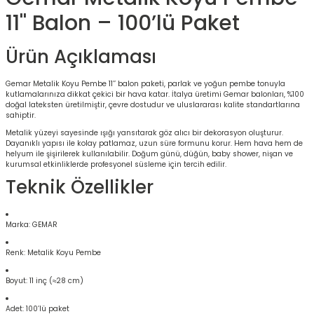
11'' Balon – 100’lü Paket
Ürün Açıklaması
Gemar Metalik Koyu Pembe 11’’ balon paketi, parlak ve yoğun pembe tonuyla
kutlamalarınıza dikkat çekici bir hava katar. İtalya üretimi Gemar balonları, %100
doğal lateksten üretilmiştir, çevre dostudur ve uluslararası kalite standartlarına
sahiptir.
Metalik yüzeyi sayesinde ışığı yansıtarak göz alıcı bir dekorasyon oluşturur.
Dayanıklı yapısı ile kolay patlamaz, uzun süre formunu korur. Hem hava hem de
helyum ile şişirilerek kullanılabilir. Doğum günü, düğün, baby shower, nişan ve
kurumsal etkinliklerde profesyonel süsleme için tercih edilir.
Teknik Özellikler
Marka: GEMAR
Renk: Metalik Koyu Pembe
Boyut: 11 inç (≈28 cm)
Adet: 100’lü paket