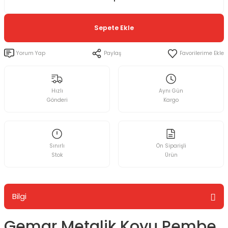
Sepete Ekle
Yorum Yap
Paylaş
Hızlı
Aynı Gün
Gönderi
Kargo
Sınırlı
Ön Siparişli
Stok
Ürün
Bilgi
Gemar Metalik Koyu Pembe