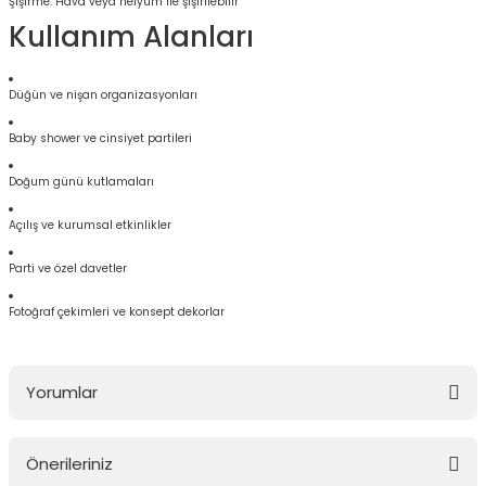
Şişirme: Hava veya helyum ile şişirilebilir
Kullanım Alanları
Düğün ve nişan organizasyonları
Baby shower ve cinsiyet partileri
Doğum günü kutlamaları
Açılış ve kurumsal etkinlikler
Parti ve özel davetler
Fotoğraf çekimleri ve konsept dekorlar
Yorumlar
Önerileriniz
Bu ürüne ilk yorumu siz yapın!