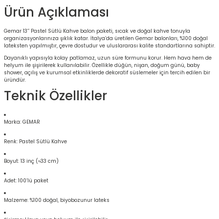
Ürün Açıklaması
Gemar 13’’ Pastel Sütlü Kahve balon paketi, sıcak ve doğal kahve tonuyla
organizasyonlarınıza şıklık katar. İtalya’da üretilen Gemar balonları, %100 doğal
lateksten yapılmıştır, çevre dostudur ve uluslararası kalite standartlarına sahiptir.
Dayanıklı yapısıyla kolay patlamaz, uzun süre formunu korur. Hem hava hem de
helyum ile şişirilerek kullanılabilir. Özellikle düğün, nişan, doğum günü, baby
shower, açılış ve kurumsal etkinliklerde dekoratif süslemeler için tercih edilen bir
üründür.
Teknik Özellikler
Marka: GEMAR
Renk: Pastel Sütlü Kahve
Boyut: 13 inç (≈33 cm)
Adet: 100’lü paket
Malzeme: %100 doğal, biyobozunur lateks