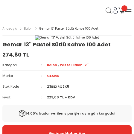
Anasayfa
Balon
Gemar 13'' Pastel Sütlü Kahve 100 Adet
Gemar 13'' Pastel Sütlü Kahve 100 Adet
274,80 TL
Kategori
Balon
,
Pastel Balon 12''
Marka
GEMAR
Stok Kodu
23BEXRQ2X5
Fiyat
229,00 TL + KDV
14:00’a kadar verilen siparişler aynı gün kargoda!
Gelince Haber Ver