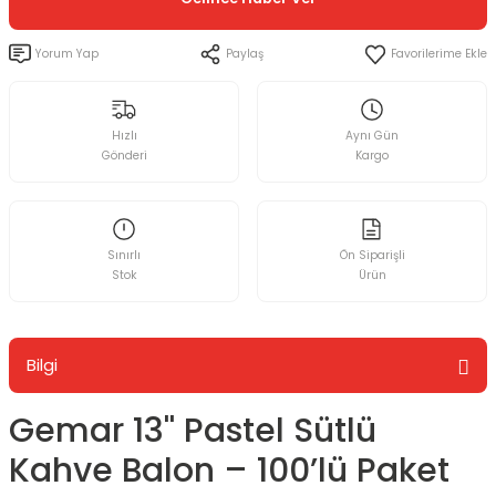
Yorum Yap
Paylaş
Hızlı
Aynı Gün
Gönderi
Kargo
Sınırlı
Ön Siparişli
Stok
Ürün
Bilgi
Gemar 13'' Pastel Sütlü
Kahve Balon – 100’lü Paket