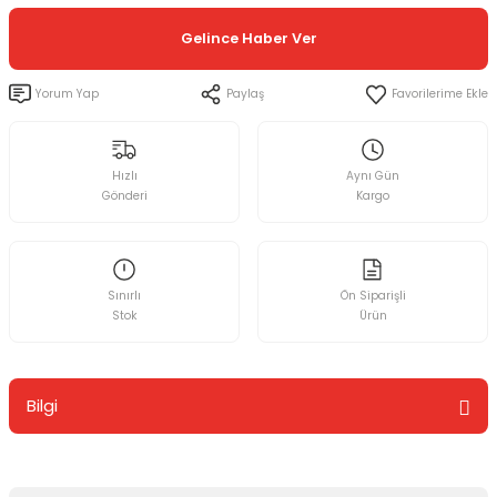
Gelince Haber Ver
Yorum Yap
Paylaş
Hızlı
Aynı Gün
Gönderi
Kargo
Sınırlı
Ön Siparişli
Stok
Ürün
Bilgi