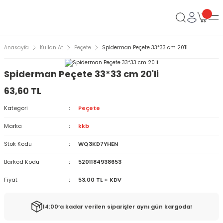
Anasayfa
Kullan At
Peçete
Spiderman Peçete 33*33 cm 20'li
Spiderman Peçete 33*33 cm 20'li
63,60 TL
Kategori
Peçete
Marka
kkb
Stok Kodu
WQ3KD7YHEN
Barkod Kodu
5201184938653
Fiyat
53,00 TL + KDV
14:00’a kadar verilen siparişler aynı gün kargoda!