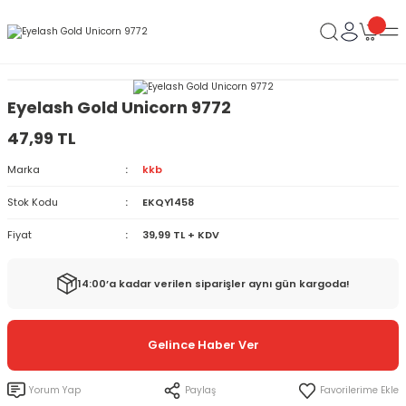
Eyelash Gold Unicorn 9772
47,99 TL
Marka
kkb
Stok Kodu
EKQY1458
Fiyat
39,99 TL + KDV
14:00’a kadar verilen siparişler aynı gün kargoda!
Gelince Haber Ver
Yorum Yap
Paylaş