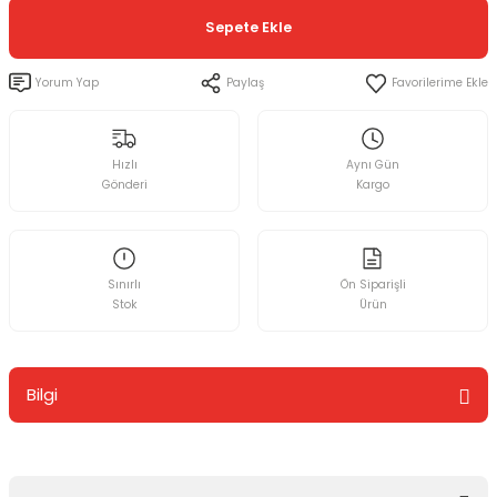
Sepete Ekle
Yorum Yap
Paylaş
Hızlı
Aynı Gün
Gönderi
Kargo
Sınırlı
Ön Siparişli
Stok
Ürün
Bilgi