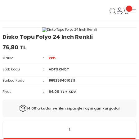
Disko Topu Folyo 24 Inch Renkli
76,80 TL
Marka
kkb
Stok Kodu
ADFGKNQT
Barkod Kodu
8682584010211
Fiyat
64,00 TL + KDV
14:00’a kadar verilen siparişler aynı gün kargoda!