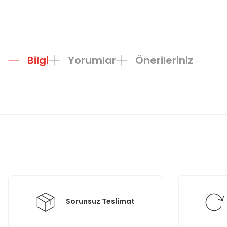
Bilgi
Yorumlar
Önerileriniz
Bu ürünün fiyat bilgisi, resim, ürün açıklamalarında ve diğer konula
Görüş ve önerileriniz için teşekkür ederiz.
Ürün resmi kalitesiz, bozuk veya görüntülenemiyor.
Ürün açıklamasında eksik bilgiler bulunuyor.
Ürün bilgilerinde hatalar bulunuyor.
Ürün fiyatı diğer sitelerden daha pahalı.
Bu ürüne benzer farklı alternatifler olmalı.
Sorunsuz Teslimat