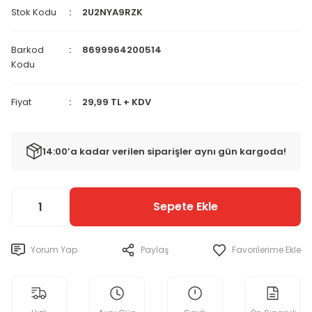
Stok Kodu
2U2NYA9RZK
Barkod
8699964200514
Kodu
Fiyat
29,99 TL + KDV
14:00’a kadar verilen siparişler aynı gün kargoda!
Sepete Ekle
Yorum Yap
Paylaş