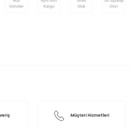
Hızlı
Aynı Gün
Sınırlı
Ön Siparişli
Gönderi
Kargo
Stok
Ürün
etebilirsiniz.
veriş
Müşteri Hizmetleri