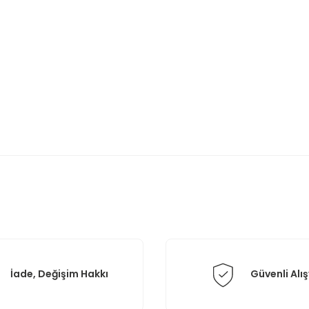
rda yetersiz gördüğünüz noktaları öneri formunu kullanarak tarafımıza il
Bu ürüne ilk yorumu siz yapın!
Yorum Yaz
İade, Değişim Hakkı
Güvenli Alış