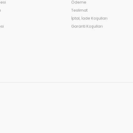
esi
Ödeme
ı
Teslimat
İptal, İade Koşulları
si
Garanti Koşulları