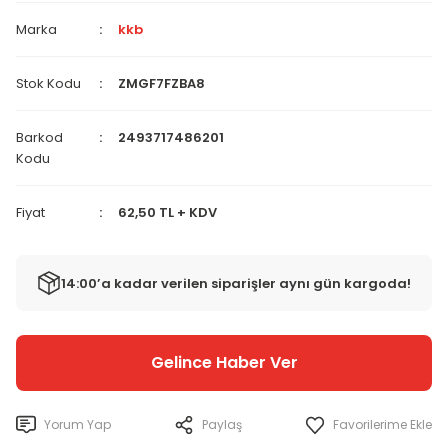
Marka
kkb
Stok Kodu
ZMGF7FZBA8
Barkod
2493717486201
Kodu
Fiyat
62,50 TL + KDV
14:00’a kadar verilen siparişler aynı gün kargoda!
Gelince Haber Ver
Yorum Yap
Paylaş