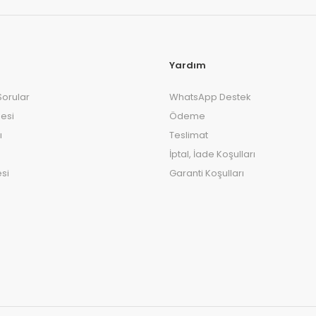
Yardım
Sorular
WhatsApp Destek
esi
Ödeme
ı
Teslimat
İptal, İade Koşulları
si
Garanti Koşulları