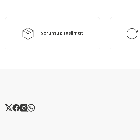
Ürün bilgilerinde hatalar bulunuyor.
Ürün fiyatı diğer sitelerden daha pahalı.
Bu ürüne benzer farklı alternatifler olmalı.
Sorunsuz Teslimat