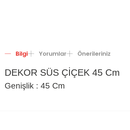
Bilgi
Yorumlar
Önerileriniz
DEKOR SÜS ÇİÇEK 45 Cm
Genişlik : 45 Cm
Bu ürünün fiyat bilgisi, resim, ürün açıklamalarında ve diğer konula
Görüş ve önerileriniz için teşekkür ederiz.
Ürün resmi kalitesiz, bozuk veya görüntülenemiyor.
Ürün açıklamasında eksik bilgiler bulunuyor.