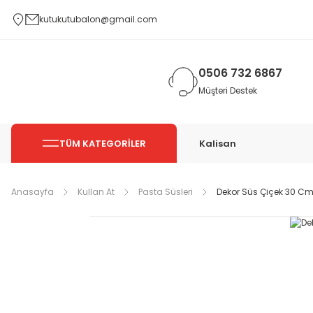
kutukutubalon@gmail.com
0506 732 6867
Müşteri Destek
TÜM KATEGORİLER
Kalisan
Anasayfa
Kullan At
Pasta Süsleri
Dekor Süs Çiçek 30 Cm 