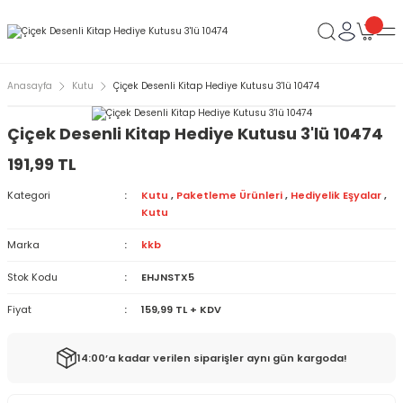
Anasayfa
Kutu
Çiçek Desenli Kitap Hediye Kutusu 3'lü 10474
Çiçek Desenli Kitap Hediye Kutusu 3'lü 10474
191,99 TL
Kategori
Kutu
,
Paketleme Ürünleri
,
Hediyelik Eşyalar
,
Kutu
Marka
kkb
Stok Kodu
EHJNSTX5
Fiyat
159,99 TL + KDV
14:00’a kadar verilen siparişler aynı gün kargoda!