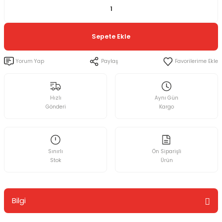
Sepete Ekle
Yorum Yap
Paylaş
Hızlı
Aynı Gün
Gönderi
Kargo
Sınırlı
Ön Siparişli
Stok
Ürün
Bilgi