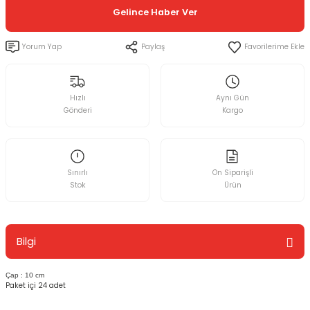
Gelince Haber Ver
Yorum Yap
Paylaş
Hızlı
Aynı Gün
Gönderi
Kargo
Sınırlı
Ön Siparişli
Stok
Ürün
Bilgi
Çap : 10 cm
Paket içi 24 adet