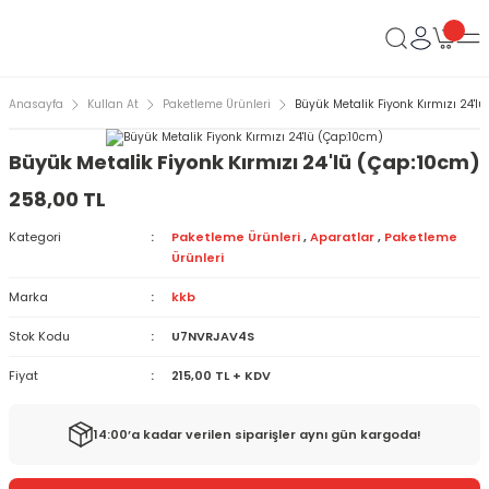
Anasayfa
Kullan At
Paketleme Ürünleri
Büyük Metalik Fiyonk Kırmızı 24'l
Büyük Metalik Fiyonk Kırmızı 24'lü (Çap:10cm)
258,00 TL
Kategori
Paketleme Ürünleri
,
Aparatlar
,
Paketleme
Ürünleri
Marka
kkb
Stok Kodu
U7NVRJAV4S
Fiyat
215,00 TL + KDV
14:00’a kadar verilen siparişler aynı gün kargoda!