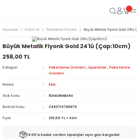
Anasayfa
Kullan At
Paketleme Ürünleri
Büyük Metalik Fiyonk Gold 24'lü (
Büyük Metalik Fiyonk Gold 24'lü (Çap:10cm)
258,00 TL
Kategori
Paketleme Ürünleri
,
Aparatlar
,
Paketleme
Ürünleri
Marka
kkb
Stok Kodu
82MU8MBXRU
Barkod Kodu
2493714766979
Fiyat
215,00 TL + KDV
14:00’a kadar verilen siparişler aynı gün kargoda!